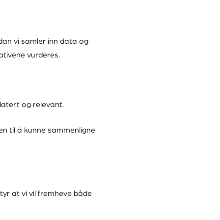
dan vi samler inn data og
ativene vurderes.
pdatert og relevant.
eten til å kunne sammenligne
yr at vi vil fremheve både