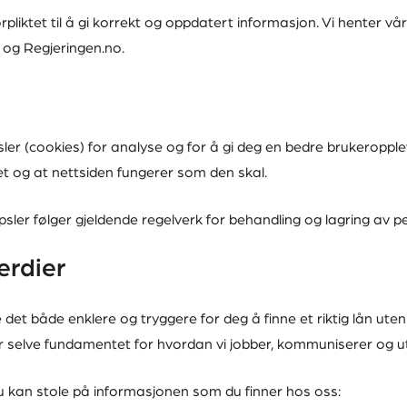
pliktet til å gi korrekt og oppdatert informasjon. Vi henter vå
o og Regjeringen.no.
er (cookies) for analyse og for å gi deg en bedre brukeroppleve
het og at nettsiden fungerer som den skal.
psler følger gjeldende regelverk for behandling og lagring av p
erdier
det både enklere og tryggere for deg å finne et riktig lån uten
 selve fundamentet for hvordan vi jobber, kommuniserer og utv
u kan stole på informasjonen som du finner hos oss: