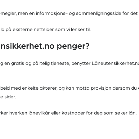
ånemegler, men en informasjons- og sammenligningsside for de
ld på eksterne nettsider som vi lenker til.
nsikkerhet.no penger?
deg en gratis og pålitelig tjeneste, benytter Låneutensikkerhet.
eid med enkelte aktører, og kan motta provisjon dersom du gå
e sider.
rker hverken lånevilkår eller kostnader for deg som søker lån.