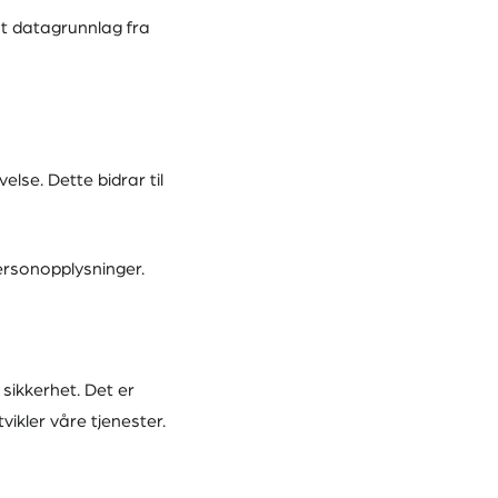
rt datagrunnlag fra
lse. Dette bidrar til
ersonopplysninger.
 sikkerhet. Det er
ikler våre tjenester.