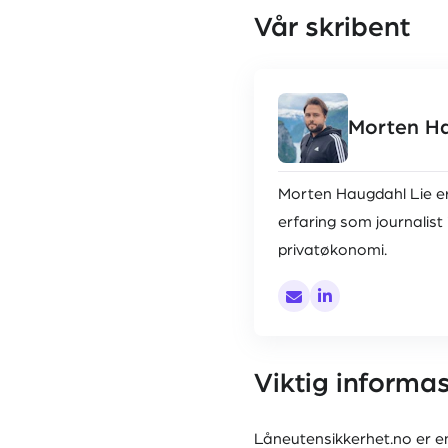
Vår skribent
Morten Ha
Morten Haugdahl Lie er 
erfaring som journalist 
privatøkonomi.
post@låneutensikk
Viktig informa
Låneutensikkerhet.no er en