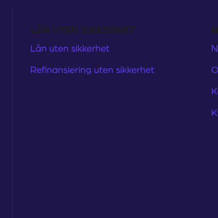
LÅN UTEN SIKKERHET
N
Lån uten sikkerhet
N
Refinansiering uten sikkerhet
O
K
K