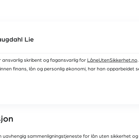
ugdahl Lie
ansvarlig skribent og fagansvarlig for
LåneUtenSikkerhet.no
innen finans, lån og personlig økonomi, har han opparbeidet seg
erhet.no
sjon
 uavhengig sammenligningstjeneste for lån uten sikkerhet og r