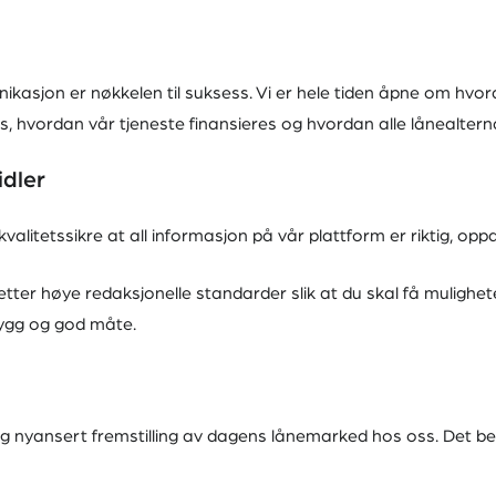
kasjon er nøkkelen til suksess. Vi er hele tiden åpne om hvor
 hvordan vår tjeneste finansieres og hvordan alle lånealtern
midler
kvalitetssikre at all informasjon på vår plattform er riktig, op
be etter høye redaksjonelle standarder slik at du skal få muligh
rygg og god måte.
 og nyansert fremstilling av dagens lånemarked hos oss. Det bet