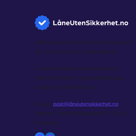
Låneutensikkerhet.no drives av Compary
AB. Og er en del av Lånepenger.no.
Vi sammenligner kun banker som er
lisensierte finans- og kredittselskaper
regulert av Finanstilsynet.
E-post:
post@låneutensikkerhet.no
Adresse:
Stora Badhusgatan 20, 411 21
Göteborg