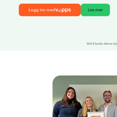
Logg inn med
Les mer
Ved å bruke denne tj