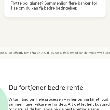
Flytte boliglånet? Sammenlign flere banker for
å se om du kan få bedre betingelser.
25,20 %, og effektiv rente fra 5,49 % til 49,92 % (!). Dermed kan det være mye å s
Du fortjener bedre rente
Vi tar hånd om hele prosessen – vi henter inn lånetilbud 
sammenligner vilkårene for deg. Alt dette, helt kostnads
for deg, så du kan lande på de beste betingelsene.