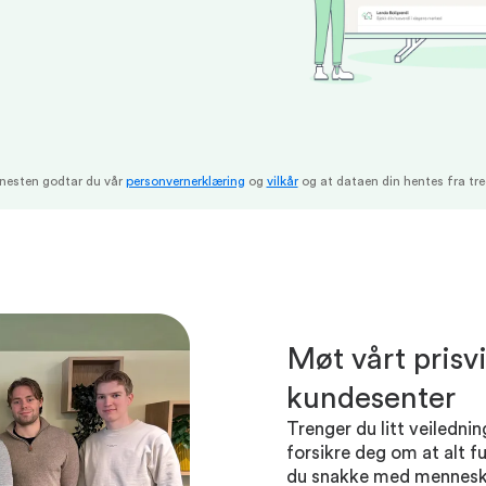
enesten godtar du vår
personvernerklæring
og
vilkår
og at dataen din hentes fra tre
Møt vårt pris
kundesenter
Trenger du litt veiledning
forsikre deg om at alt f
du snakke med mennesker