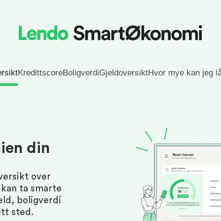
rsikt
Kredittscore
Boligverdi
Gjeldoversikt
Hvor mye kan jeg l
ien din
ersikt over
 kan ta smarte
eld, boligverdi
tt sted.