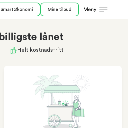
Meny
 SmartØkonomi
Mine tilbud
illigste lånet
Helt kostnadsfritt